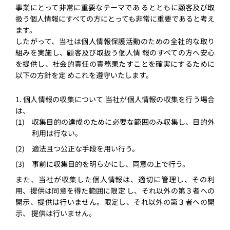
事業にとって⾮常に重要なテーマであ るとともに顧客及び取
扱う個⼈情報にすべての⽅にとっても⾮常に重要であると考え
ます。
したがって、当社は個⼈情報保護活動のための全社的な取り
組みを実施し、顧客及び取扱う個⼈情 報のすべての⽅へ安⼼
を提供し、社会的責任の責務果たすことを確実にするために
以下の⽅針を定 めこれを遵守いたします。
1. 個⼈情報の収集について 当社が個⼈情報の収集を⾏う場合
は、
収集⽬的の達成のために必要な範囲のみ収集し、⽬的外
利⽤は⾏ない。
適法且つ公正な⼿段を⽤い⾏う。
事前に収集⽬的を明らかにし、同意の上で⾏う。
また、当社が収集した個⼈情報は、適切に管理し、その利
⽤、提供は同意を得た範囲に限定 し、それ以外の第３者への
開⽰、提供は⾏いません。限定し、それ以外の第３者への開
⽰、 提供は⾏いません。