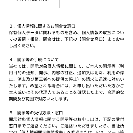
３．個⼈情報に関するお問合せ窓⼝
保有個⼈データに関わるものを含め、個⼈情報の取扱につい
ての苦情・相談、問合せは、下記の【問合せ窓⼝】までお申
し出ください。
４．開⽰等の⼿続について
当社では、開⽰対象個⼈情報に関して、ご本⼈の開⽰等（利
⽤⽬的の通知、開⽰、内容の訂正、追加⼜は削除、利⽤の停
⽌、消去及び第三者への提供の停⽌）の請求に迅速に対応い
たします。希望される場合には、お申し出いただいた⽅がご
本⼈或いはその代理⼈であることを確認した上で、合理的な
期間及び範囲で対応いたします。
５．開⽰等の受付⽅法・窓⼝
開⽰対象個⼈情報に関する開⽰等のお申し出は、下記の受付
窓⼝までご連絡ください。ご連絡いただきましたら、当社所
定の「個⼈情報開⽰等請求書」を郵送または、FAX、メール等