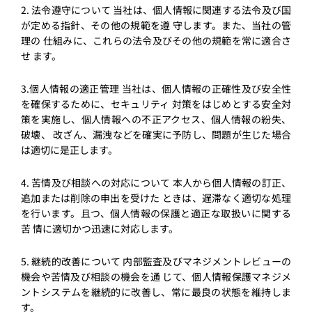
2. 法令遵守について 当社は、個⼈情報に関連する法令及び国
が定める指針、その他の規範を遵 守します。また、当社の管
理の 仕組みに、これらの法令及びその他の規範を常に適合さ
せ ます。
3.個⼈情報の適正管理 当社は、個⼈情報の正確性及び安全性
を確保するために、セキュリティ 対策をはじめとする安全対
策を実施し、個⼈情報への不正アクセス、個⼈情報の紛失、
破壊、 改ざん、漏洩などを確実に予防し、問題が⽣じた場合
は適切に是正します。
4. 苦情及び相談への対応について 本⼈から個⼈情報の訂正、
追加または削除の申出を受けた ときは、遅滞なく適切な処理
を⾏います。且つ、個⼈情報の保護と適正な取扱いに関する
苦 情に適切かつ迅速に対応します。
5. 継続的改善について 内部監査及びマネジメントレビューの
機会や苦情及び相談の機会を通 じて、個⼈情報保護マネジメ
ントシステムを継続的に改善し、常に最良の状態を維持しま
す。